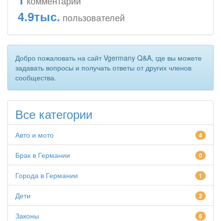
комментарий
4.9тыс.
пользователей
Добро пожаловать на сайт Vgermany Q&A, где вы можете
задавать вопросы и получать ответы от других членов
сообщества.
Все категории
Авто и мото
4
Брак в Германии
0
Города в Германии
1
Дети
2
Законы
6