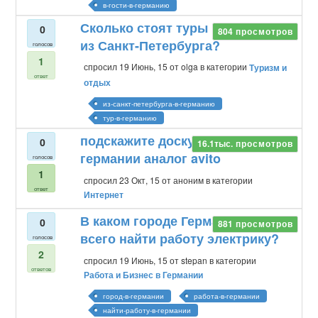
в-гости-в-германию
Сколько стоят туры в Германию
0
804
просмотров
из Санкт-Петербурга?
голосов
1
спросил
19 Июнь, 15
от
olga
в категории
Туризм и
ответ
отдых
из-санкт-петербурга-в-германию
тур-в-германию
подскажите доску обьявлений в
0
16.1тыс.
просмотров
германии аналог avito
голосов
1
спросил
23 Окт, 15
от
аноним
в категории
ответ
Интернет
В каком городе Германии легче
0
881
просмотров
всего найти работу электрику?
голосов
2
спросил
19 Июнь, 15
от
stepan
в категории
ответов
Работа и Бизнес в Германии
город-в-германии
работа-в-германии
найти-работу-в-германии