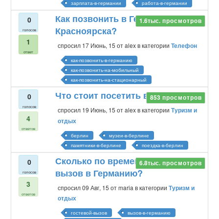
зарплата-в-германии
работа-в-германии
Как позвонить в Германию из
0
1.6тыс.
просмотров
Красноярска?
голосов
1
спросил
17 Июнь, 15
от
alex
в категории
Телефон
ответ
как-позвонить-в-германию
как-позвонить-на-мобильный
как-позвонить-на-стационарный
Что стоит посетить в Берлине?
0
853
просмотров
голосов
спросил
19 Июнь, 15
от
alex
в категории
Туризм и
4
отдых
ответов
берлин
музеи-в-берлине
памятники-в-берлине
поездка-в-берлин
Сколько по времени действует
0
6.8тыс.
просмотров
вызов в Германию?
голосов
3
спросил
09 Авг, 15
от
maria
в категории
Туризм и
ответов
отдых
гостевой-вызов
вызов-в-германию