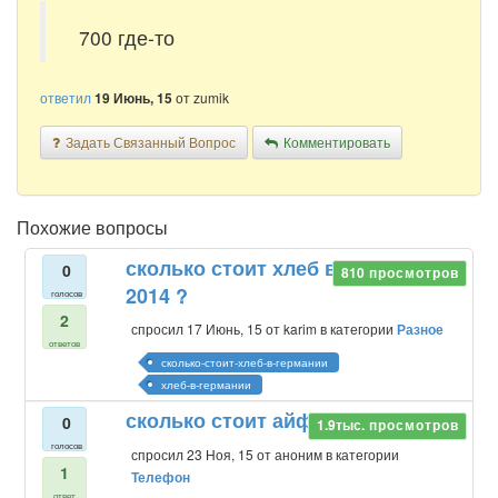
700 где-то
ответил
19 Июнь, 15
от
zumik
Задать Связанный Вопрос
Комментировать
Похожие вопросы
сколько стоит хлеб в германии
0
810
просмотров
2014 ?
голосов
2
спросил
17 Июнь, 15
от
karim
в категории
Разное
ответов
сколько-стоит-хлеб-в-германии
хлеб-в-германии
сколько стоит айфон 5 с
0
1.9тыс.
просмотров
голосов
спросил
23 Ноя, 15
от
аноним
в категории
1
Телефон
ответ