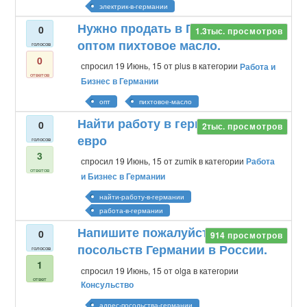
электрик-в-германии
Нужно продать в Германии
0
1.3тыс.
просмотров
оптом пихтовое масло.
голосов
0
спросил
19 Июнь, 15
от
plus
в категории
Работа и
ответов
Бизнес в Германии
опт
пихтовое-масло
Найти работу в германии за 12
0
2тыс.
просмотров
евро
голосов
3
спросил
19 Июнь, 15
от
zumik
в категории
Работа
ответов
и Бизнес в Германии
найти-работу-в-германии
работа-в-германии
Напишите пожалуйста адреса
0
914
просмотров
посольств Германии в России.
голосов
1
спросил
19 Июнь, 15
от
olga
в категории
ответ
Консульство
адрес-посольства-германии