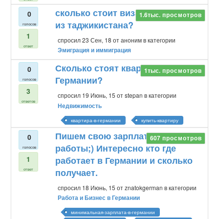
сколько стоит виза в германию
0
1.6тыс.
просмотров
из таджикистана?
голосов
1
спросил
23 Сен, 18
от
аноним
в категории
ответ
Эмиграция и иммиграция
Сколько стоят квартиры в
0
1тыс.
просмотров
Германии?
голосов
3
спросил
19 Июнь, 15
от
stepan
в категории
ответов
Недвижимость
квартира-в-германии
купить-квартиру
Пишем свою зарплату и место
0
607
просмотров
работы;) Интересно кто где
голосов
1
работает в Германии и сколько
ответ
получает.
спросил
18 Июнь, 15
от
znatokgerman
в категории
Работа и Бизнес в Германии
минимальная-зарплата-в-германии