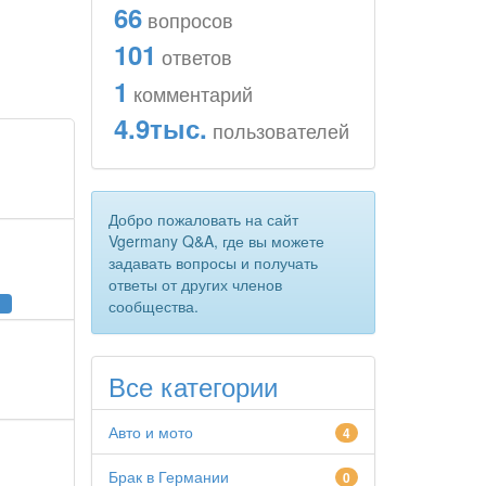
66
вопросов
101
ответов
1
комментарий
4.9тыс.
пользователей
Добро пожаловать на сайт
Vgermany Q&A, где вы можете
задавать вопросы и получать
ответы от других членов
сообщества.
и
Все категории
Авто и мото
4
Брак в Германии
0