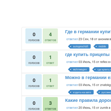
Где в германии куп
0
4
ответил
23 Сен, 18
от
аноним
голосов
ответов
autogeschäft
mobile
где купить прицепы
0
1
ответил
03 Июль, 15
от
reflex
в
голосов
ответ
wohnwagen
где-купить
Можно в германии е
0
1
ответил
03 Июль, 15
от
znatok
голосов
ответ
ездить-на-авто
русские
Какие правила доро
0
3
ответил
20 Июнь, 15
от
zumik
в
голосов
ответов