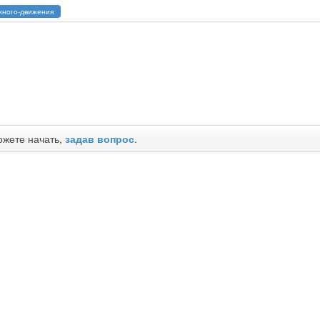
жного-движения
ожете начать,
задав вопрос
.