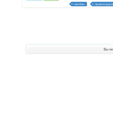
автобан
правила-доро
Вы м