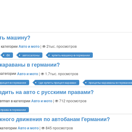
ить машину?
в категории
Авто и мото
|
2тыс.
просмотров
de
автосалоны
купить-машину-в-германии
 караваны в германии?
 категории
Авто и мото
|
1.7тыс.
просмотров
-прицеп-в-германии
где-купить-прицеп-караван
прицепы-караваны-в-германи
здить на авто с русскими правами?
german
в категории
Авто и мото
|
712
просмотров
-права-в-германии
жного движения по автобанам Германии?
 категории
Авто и мото
|
845
просмотров