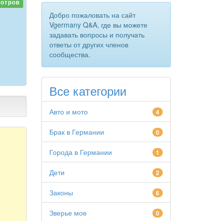
отров
Добро пожаловать на сайт
Vgermany Q&A, где вы можете
задавать вопросы и получать
ответы от других членов
сообщества.
Все категории
Авто и мото
4
Брак в Германии
0
Города в Германии
1
Дети
2
Законы
6
Зверье мое
0