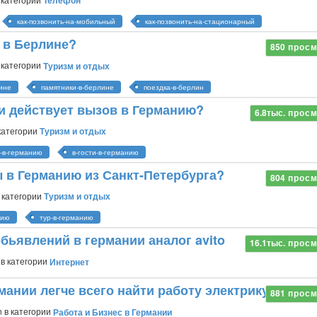
Телефон
как-позвонить-на-мобильный
как-позвонить-на-стационарный
ь в Берлине?
850
просм
 категории
Туризм и отдых
ине
памятники-в-берлине
поездка-в-берлин
и действует вызов в Германию?
6.8тыс.
просм
категории
Туризм и отдых
-в-германию
в-гости-в-германию
ы в Германию из Санкт-Петербурга?
804
просм
 категории
Туризм и отдых
нию
тур-в-германию
бьявлений в германии аналог avito
16.1тыс.
просм
в категории
Интернет
мании легче всего найти работу электрику?
881
просм
n
в категории
Работа и Бизнес в Германии