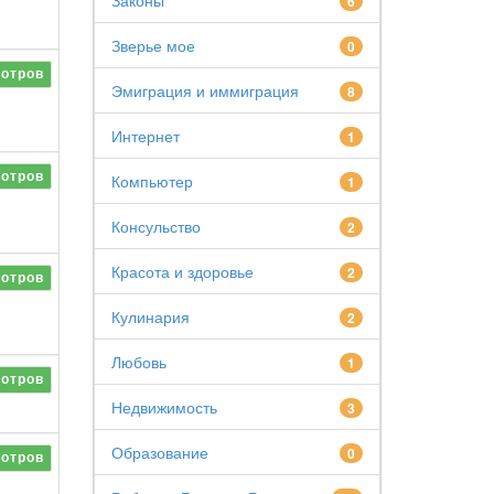
Законы
6
Зверье мое
0
отров
Эмиграция и иммиграция
8
Интернет
1
отров
Компьютер
1
Консульство
2
Красота и здоровье
2
отров
Кулинария
2
Любовь
1
отров
Недвижимость
3
Образование
0
отров