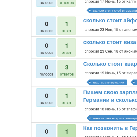
спросил
17 Июнь, 15
от
karim
голосов
ответов
сколько-стоит-хлеб-в-герман
сколько стоит айфо
0
1
спросил
23 Ноя, 15
от
анони
голосов
ответ
сколько стоит виза
0
1
спросил
23 Сен, 18
от
анони
голосов
ответ
Сколько стоят ква
0
3
спросил
19 Июнь, 15
от
stepa
голосов
ответов
квартира-в-германии
Пишем свою зарплат
0
1
Германии и сколько
голосов
ответ
спросил
18 Июнь, 15
от
znato
минимальная-зарплата-в-ге
Как позвонить в Г
0
1
спросил
17 Июнь, 15
от
alex
в