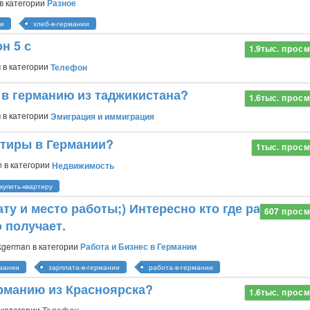
в категории
Разное
ии
хлеб-в-германии
н 5 с
1.9тыс.
просм
м
в категории
Телефон
 в германию из таджикистана?
1.6тыс.
просм
м
в категории
Эмиграция и иммиграция
ртиры в Германии?
1тыс.
просм
n
в категории
Недвижимость
купить-квартиру
у и место работы;) Интересно кто где работает 
607
просм
 получает.
kgerman
в категории
Работа и Бизнес в Германии
рмании
зарплата-в-германии
работа-в-германии
ерманию из Красноярска?
1.6тыс.
просм
 категории