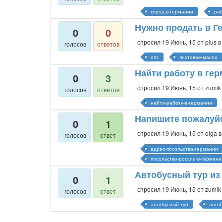
город-в-германии
ра
Нужно продать в Г
0
0
спросил
19 Июнь, 15
от
plus
в
голосов
ответов
опт
пихтовое-масло
Найти работу в гер
0
3
спросил
19 Июнь, 15
от
zumik
голосов
ответов
найти-работу-в-германии
Напишите пожалуйс
0
1
спросил
19 Июнь, 15
от
olga
в
голосов
ответ
адрес-посольства-германии
посольство-россии-в-германи
Автобусный тур из
0
1
спросил
19 Июнь, 15
от
zumik
голосов
ответ
автобусный-тур
авто