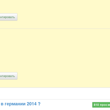
нтировать
нтировать
 в германии 2014 ?
810
просм