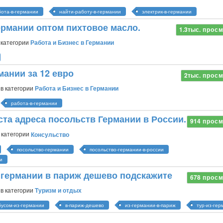
бота-в-германии
найти-работу-в-германии
электрик-в-германии
ермании оптом пихтовое масло.
1.3тыс.
просм
 категории
Работа и Бизнес в Германии
мании за 12 евро
2тыс.
просм
в категории
Работа и Бизнес в Германии
работа-в-германии
та адреса посольств Германии в России.
914
просм
 категории
Консульство
посольство-германии
посольство-германии-в-россии
и
 германии в париж дешево подскажите
678
просм
в категории
Туризм и отдых
бусом-из-германии
в-париж-дешево
из-германии-в-париж
тур-из-ге