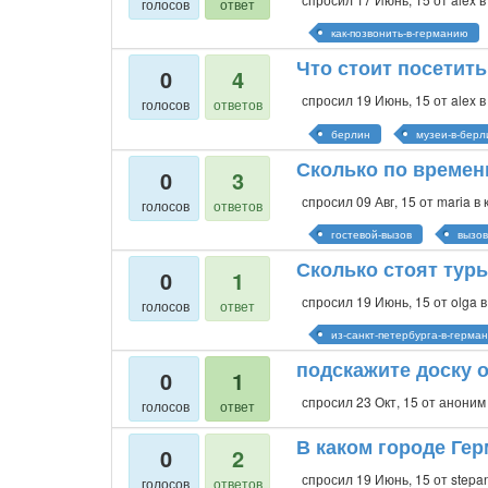
голосов
ответ
как-позвонить-в-германию
Что стоит посетит
0
4
спросил
19 Июнь, 15
от
alex
в
голосов
ответов
берлин
музеи-в-берл
Сколько по времен
0
3
спросил
09 Авг, 15
от
maria
в 
голосов
ответов
гостевой-вызов
вызов
Сколько стоят тур
0
1
спросил
19 Июнь, 15
от
olga
в
голосов
ответ
из-санкт-петербурга-в-герма
подскажите доску о
0
1
спросил
23 Окт, 15
от
аноним
голосов
ответ
В каком городе Гер
0
2
спросил
19 Июнь, 15
от
stepa
голосов
ответов