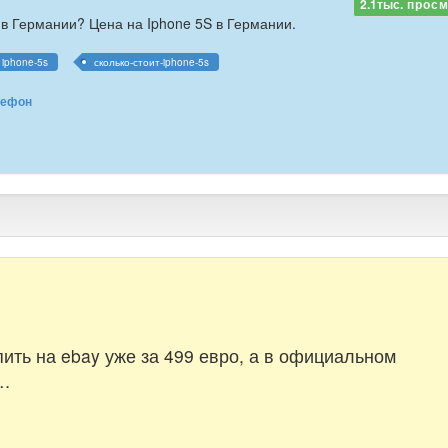
2.1тыс.
просм
 в Германии? Цена на Iphone 5S в Германии.
iphone-5s
сколько-стоит-iphone-5s
лефон
ить на ebay уже за 499 евро, а в официальном
т…