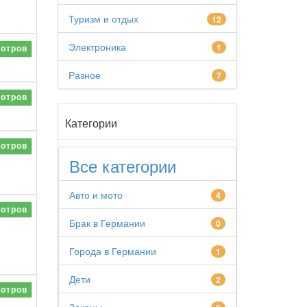
Туризм и отдых
12
Электроника
1
отров
Разное
7
отров
Категории
отров
Все категории
Авто и мото
4
в
отров
Брак в Германии
0
Города в Германии
1
Дети
2
отров