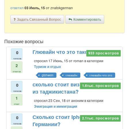
ответил
03 Июль, 15
от
znatokgerman
Задать Связанный Вопрос
Комментировать
Похожие вопросы
Глювайн что это такое?
0
933
просмотров
голосов
спросил
17 Июнь, 15
от
roman
в категории
2
Туризм и отдых
ответов
glühwein
глювайн
глювайн-что-это
сколько стоит виза в германию
0
1.6тыс.
просмотров
из таджикистана?
голосов
1
спросил
23 Сен, 18
от
аноним
в категории
ответ
Эмиграция и иммиграция
Сколько стоит Iphone 5S в
0
2.1тыс.
просмотров
Германии?
голосов