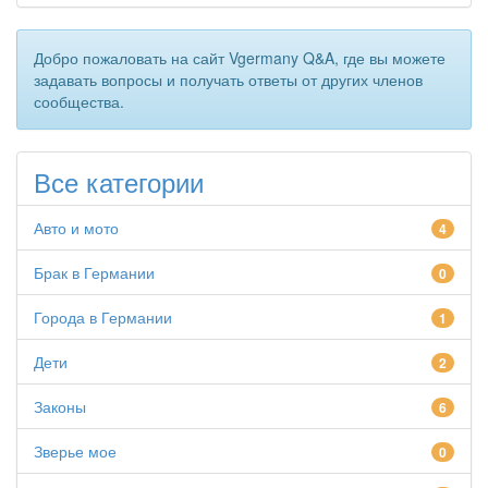
Добро пожаловать на сайт Vgermany Q&A, где вы можете
задавать вопросы и получать ответы от других членов
сообщества.
Все категории
Авто и мото
4
Брак в Германии
0
Города в Германии
1
Дети
2
Законы
6
Зверье мое
0