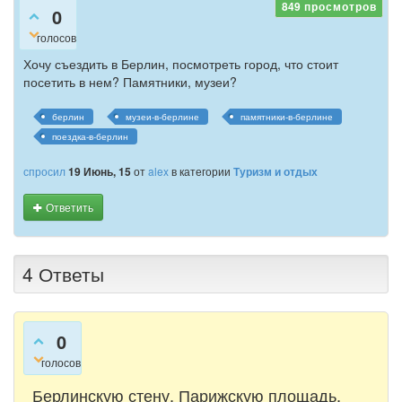
849
просмотров
0
голосов
Хочу съездить в Берлин, посмотреть город, что стоит
посетить в нем? Памятники, музеи?
берлин
музеи-в-берлине
памятники-в-берлине
поездка-в-берлин
спросил
19 Июнь, 15
от
alex
в категории
Туризм и отдых
Ответить
4
Ответы
0
голосов
Берлинскую стену, Парижскую площадь,