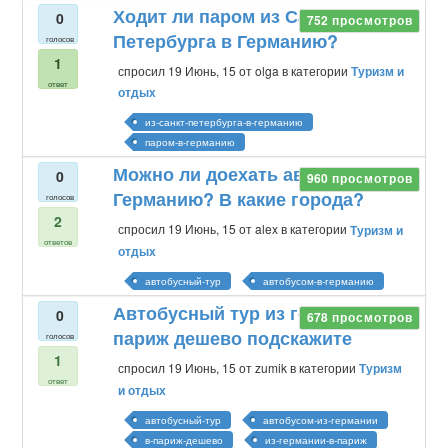
Ходит ли паром из Санкт-
0
752
просмотров
Петербурга в Германию?
голосов
1
спросил
19 Июнь, 15
от
olga
в категории
Туризм и
ответ
отдых
из-санкт-петербурга-в-германию
паром-в-германию
Можно ли доехать автобусом в
0
960
просмотров
Германию? В какие города?
голосов
2
спросил
19 Июнь, 15
от
alex
в категории
Туризм и
ответов
отдых
автобусный-тур
автобусом-в-германию
Автобусный тур из германии в
0
678
просмотров
париж дешево подскажите
голосов
1
спросил
19 Июнь, 15
от
zumik
в категории
Туризм
ответ
и отдых
автобусный-тур
автобусом-из-германии
в-париж-дешево
из-германии-в-париж