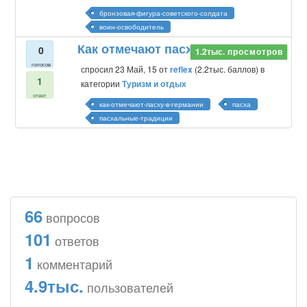
бронзовая-фигура-советского-солдата
воин-освободитель
Как отмечают пасху в Германии?
0
1.2тыс.
просмотров
голосов
спросил
23 Май, 15
от
reflex
(
2.2тыс.
баллов)
в
1
категории
Туризм и отдых
ответ
как-отмечают-пасху-в-германии
пасха
пасхальные-традиции
66
вопросов
101
ответов
1
комментарий
4.9тыс.
пользователей