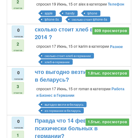
2
спросил
19 Июнь, 15
от
alex
в категории
Телефон
ответов
apple
handy
iphone
iphone-5s
сколько-стоит-iphone-5s
сколько стоит хлеб в германии
0
809
просмотров
2014 ?
голосов
2
спросил
17 Июнь, 15
от
karim
в категории
Разное
ответов
сколько-стоит-хлеб-в-германии
хлеб-в-германии
что выгодно везти из германии
0
1.8тыс.
просмотров
в беларусь?
голосов
3
спросил
17 Июнь, 15
от
roman
в категории
Работа
ответов
и Бизнес в Германии
выгодно-везти-в-беларусь
из-германии-в-беларусь
Правда что 14 февраля день
0
1.5тыс.
просмотров
психически больных в
голосов
1
германии?