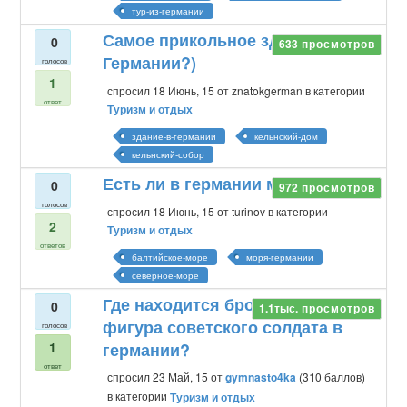
тур-из-германии
Самое прикольное здание в
0
633
просмотров
Германии?)
голосов
1
спросил
18 Июнь, 15
от
znatokgerman
в категории
ответ
Туризм и отдых
здание-в-германии
кельнский-дом
кельнский-собор
Есть ли в германии море?
0
972
просмотров
голосов
спросил
18 Июнь, 15
от
turinov
в категории
2
Туризм и отдых
ответов
балтийское-море
моря-германии
северное-море
Где находится бронзовая
0
1.1тыс.
просмотров
фигура советского солдата в
голосов
1
германии?
ответ
спросил
23 Май, 15
от
gymnasto4ka
(
310
баллов)
в категории
Туризм и отдых