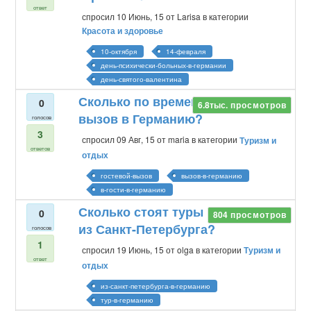
ответ
спросил
10 Июнь, 15
от
Larisa
в категории
Красота и здоровье
10-октября
14-февраля
день-психически-больных-в-германии
день-святого-валентина
Сколько по времени действует
0
6.8тыс.
просмотров
вызов в Германию?
голосов
3
спросил
09 Авг, 15
от
maria
в категории
Туризм и
ответов
отдых
гостевой-вызов
вызов-в-германию
в-гости-в-германию
Сколько стоят туры в Германию
0
804
просмотров
из Санкт-Петербурга?
голосов
1
спросил
19 Июнь, 15
от
olga
в категории
Туризм и
ответ
отдых
из-санкт-петербурга-в-германию
тур-в-германию