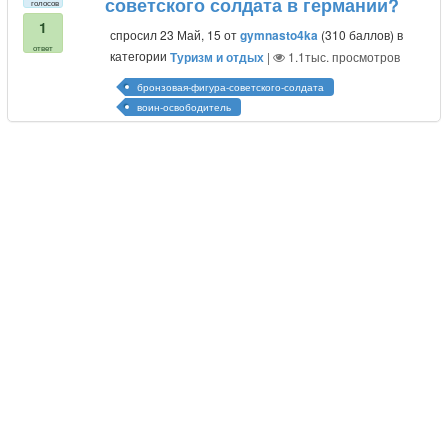
советского солдата в германии?
голосов
1
спросил
23 Май, 15
от
gymnasto4ka
(
310
баллов)
в
ответ
категории
Туризм и отдых
|
1.1тыс.
просмотров
бронзовая-фигура-советского-солдата
воин-освободитель