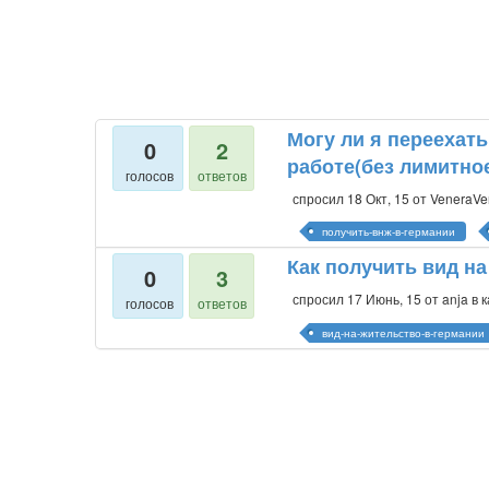
Могу ли я переехат
0
2
работе(без лимитно
голосов
ответов
спросил
18 Окт, 15
от
VeneraVe
получить-внж-в-германии
Как получить вид н
0
3
спросил
17 Июнь, 15
от
anja
в 
голосов
ответов
вид-на-жительство-в-германии