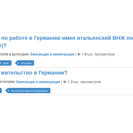
ь по работе в Германию имея итальянский ВНЖ п
е)?
nchik
в категории
Эмиграция и иммиграция
|
1.9тыс.
просмотров
внж
италия
а жительство в Германии?
категории
Эмиграция и иммиграция
|
1.3тыс.
просмотров
получить-внж-в-германии