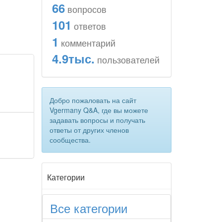
66
вопросов
101
ответов
1
комментарий
4.9тыс.
пользователей
о
Добро пожаловать на сайт
Vgermany Q&A, где вы можете
задавать вопросы и получать
ответы от других членов
сообщества.
Категории
Все категории